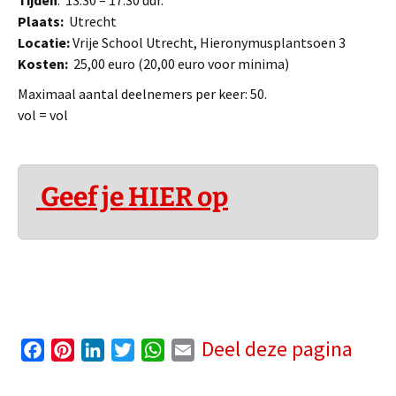
Tijden
: 13.30 – 17.30 uur.
Plaats:
Utrecht
Locatie:
Vrije School Utrecht, Hieronymusplantsoen 3
Kosten:
25,00 euro (20,00 euro voor minima)
Maximaal aantal deelnemers per keer: 50.
vol = vol
Geef je HIER op
Deel deze pagina
F
P
L
T
W
E
a
i
i
w
h
m