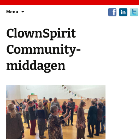
Ga
Menu
naar
de
ClownSpirit
inhoud
Community-
middagen