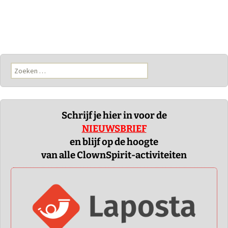
c
n
n
i
a
a
e
t
k
t
t
i
b
e
e
t
s
l
o
r
d
e
A
o
e
I
r
p
k
s
n
p
Zoeken
naar:
t
Schrijf je hier in voor de
NIEUWSBRIEF
en blijf op de hoogte
van alle ClownSpirit-activiteiten