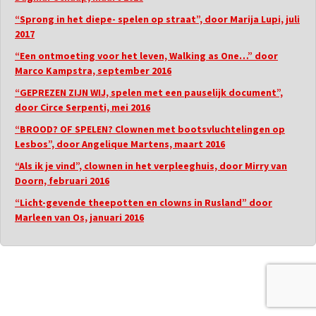
“Sprong in het diepe- spelen op straat”, door Marija Lupi, juli
2017
“Een ontmoeting voor het leven, Walking as One…” door
Marco Kampstra, september 2016
“GEPREZEN ZIJN WIJ, spelen met een pauselijk document”,
door Circe Serpenti, mei 2016
“BROOD? OF SPELEN? Clownen met bootsvluchtelingen op
Lesbos”, door Angelique Martens, maart 2016
“Als ik je vind”, clownen in het verpleeghuis, door Mirry van
Doorn, februari 2016
“Licht-gevende theepotten en clowns in Rusland” door
Marleen van Os, januari 2016