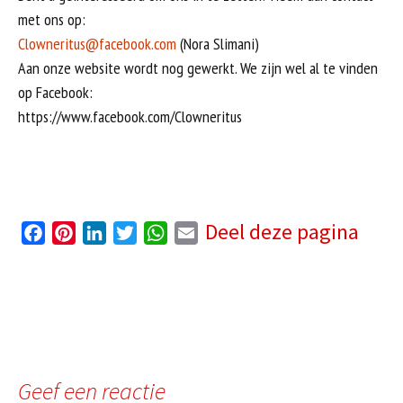
met ons op:
Clowneritus@facebook.com
(Nora Slimani)
Aan onze website wordt nog gewerkt. We zijn wel al te vinden
op Facebook:
https://www.facebook.com/Clowneritus
Deel deze pagina
F
P
L
T
W
E
a
i
i
w
h
m
c
n
n
i
a
a
e
t
k
t
t
i
b
e
e
t
s
l
o
r
d
e
A
o
e
I
r
p
Geef een reactie
k
s
n
p