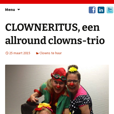
Ga
Menu
naar
de
CLOWNERITUS, een
inhoud
allround clowns-trio
25 maart 2015
Clowns te huur