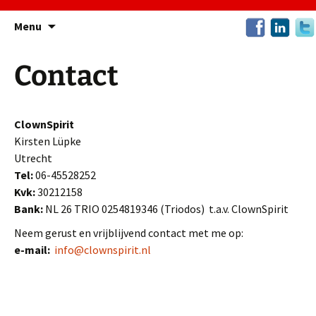
Ga
Menu
naar
de
Contact
inhoud
ClownSpirit
Kirsten Lüpke
Utrecht
Tel:
06-45528252
Kvk:
30212158
Bank:
NL 26 TRIO 0254819346 (Triodos) t.a.v. ClownSpirit
Neem gerust en vrijblijvend contact met me op:
e-mail:
info@clownspirit.nl