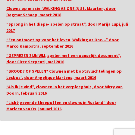
Clowns op missie: WALKING AS ONE @ St. Maarten, door
Dagmar Schaap, maart 2018
“Sprong in het diepe- spelen op straat”, door Marija Lupi, juli
2017
“Een ontmoeting voor het leven, Walking as One…” door
Marco Kampstra, september 2016
“GEPREZEN ZIJN WIJ, spelen met een pauselijk document”,
door Circe Serpenti, mei 2016
“BROOD? OF SPELEN? Clownen met bootsvluchtelingen op
Lesbos”, door Angelique Martens, maart 2016
“Als ik je vind”, clownen in het verpleeghuis, door Mirry van
Doorn, februari 2016
“Licht-gevende theepotten en clowns in Rusland” door
Marleen van Os, januari 2016