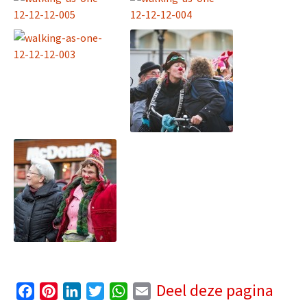
Deel deze pagina
F
P
L
T
W
E