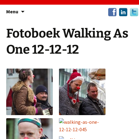
Ga
Menu
naar
de
Fotoboek Walking As
inhoud
One 12-12-12