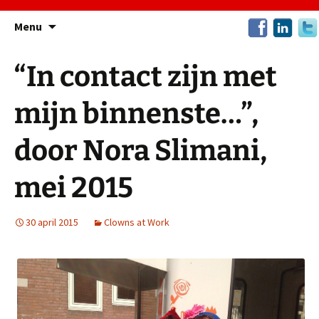
Ga
Menu
naar
de
“In contact zijn met
inhoud
mijn binnenste…”,
door Nora Slimani,
mei 2015
30 april 2015
Clowns at Work