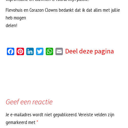
Flevohuis en Corazon Clowns bedankt dat ik dat alles met jullie
heb mogen
delen!
Deel deze pagina
F
P
L
T
W
E
a
i
i
w
h
m
c
n
n
i
a
a
e
t
k
t
t
i
b
e
e
t
s
l
o
r
d
e
A
o
e
I
r
p
Geef een reactie
k
s
n
p
t
Je e-mailadres wordt niet gepubliceerd.
Vereiste velden zijn
gemarkeerd met
*