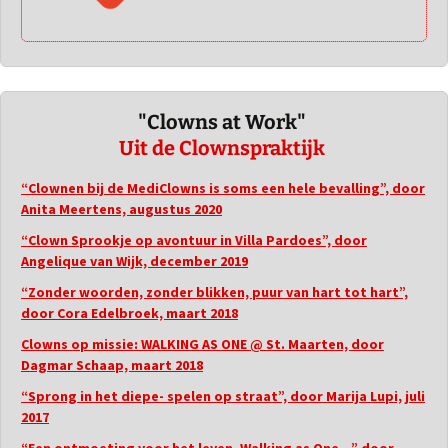
"Clowns at Work"
Uit de Clownspraktijk
“Clownen bij de MediClowns is soms een hele bevalling”, door
Anita Meertens, augustus 2020
“Clown Sprookje op avontuur in Villa Pardoes”, door
Angelique van Wijk, december 2019
“Zonder woorden, zonder blikken, puur van hart tot hart”,
door Cora Edelbroek, maart 2018
Clowns op missie: WALKING AS ONE @ St. Maarten, door
Dagmar Schaap, maart 2018
“Sprong in het diepe- spelen op straat”, door Marija Lupi, juli
2017
“Een ontmoeting voor het leven, Walking as One…” door