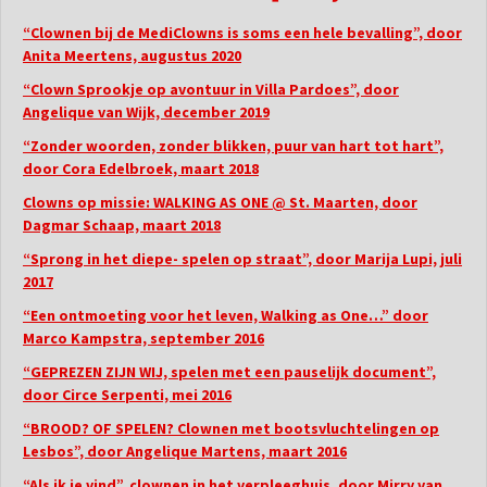
“Clownen bij de MediClowns is soms een hele bevalling”, door
Anita Meertens, augustus 2020
“Clown Sprookje op avontuur in Villa Pardoes”, door
Angelique van Wijk, december 2019
“Zonder woorden, zonder blikken, puur van hart tot hart”,
door Cora Edelbroek, maart 2018
Clowns op missie: WALKING AS ONE @ St. Maarten, door
Dagmar Schaap, maart 2018
“Sprong in het diepe- spelen op straat”, door Marija Lupi, juli
2017
“Een ontmoeting voor het leven, Walking as One…” door
Marco Kampstra, september 2016
“GEPREZEN ZIJN WIJ, spelen met een pauselijk document”,
door Circe Serpenti, mei 2016
“BROOD? OF SPELEN? Clownen met bootsvluchtelingen op
Lesbos”, door Angelique Martens, maart 2016
“Als ik je vind”, clownen in het verpleeghuis, door Mirry van